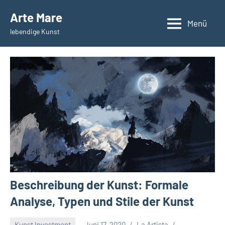
Zum
Arte Mare
Inhalt
Menü
lebendige Kunst
springen
Beschreibung der Kunst: Formale
Analyse, Typen und Stile der Kunst
Kunst Investment
Juni 17, 2020
La Artista