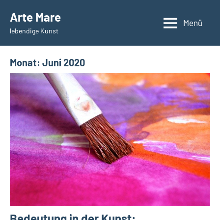
Zum
Arte Mare
Inhalt
Menü
lebendige Kunst
springen
Monat:
Juni 2020
Bedeutung in der Kunst: