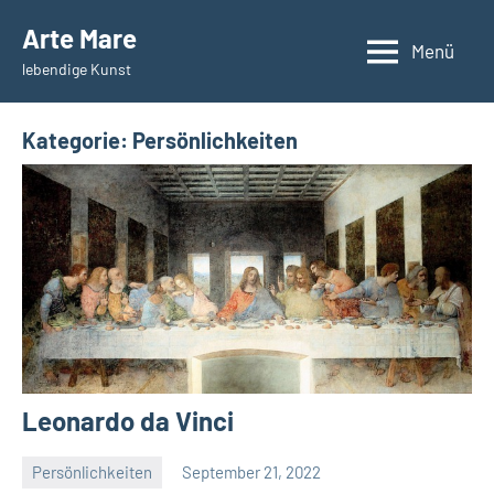
Zum
Arte Mare
Inhalt
Menü
lebendige Kunst
springen
Kategorie:
Persönlichkeiten
Leonardo da Vinci
Persönlichkeiten
September 21, 2022
La