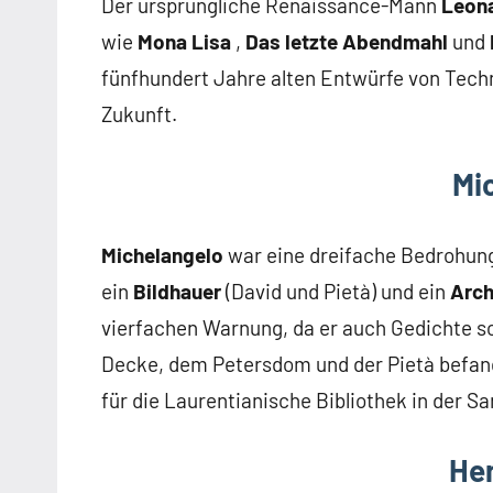
Der ursprüngliche Renaissance-Mann
Leon
wie
Mona Lisa
,
Das letzte Abendmahl
und
fünfhundert Jahre alten Entwürfe von Techn
Zukunft.
Mi
Michelangelo
war eine dreifache Bedrohun
ein
Bildhauer
(David und Pietà) und ein
Arch
vierfachen Warnung, da er auch Gedichte s
Decke, dem Petersdom und der Pietà befande
für die Laurentianische Bibliothek in der S
Hen