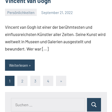
Vincent van Gogh
Persönlichkeiten
September 21, 2022
La
Artista
Vincent van Gogh ist einer der berühmtesten und
einflussreichsten Künstler aller Zeiten. Seine Kunst wird
weltweit in Museen und Galerien ausgestellt und
bewundert. Wer war […]
Weiterlesen
Seitennummerierung
Nächste
1
2
3
4
»
Beiträge
der
Beiträge
Suchen
Suchen
nach: