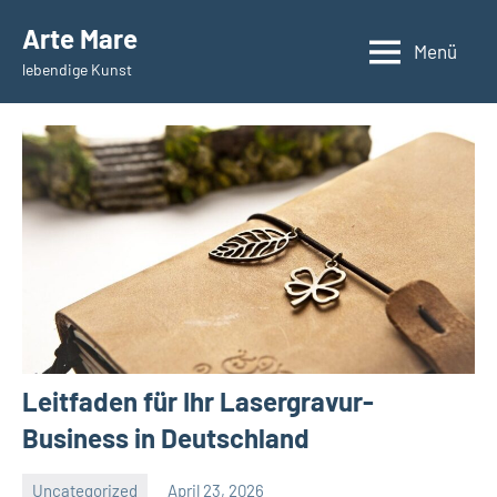
Zum
Arte Mare
Inhalt
Menü
lebendige Kunst
springen
Leitfaden für Ihr Lasergravur-
Business in Deutschland
Uncategorized
April 23, 2026