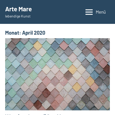
Zum
Arte Mare
Inhalt
Menü
lebendige Kunst
springen
Monat:
April 2020