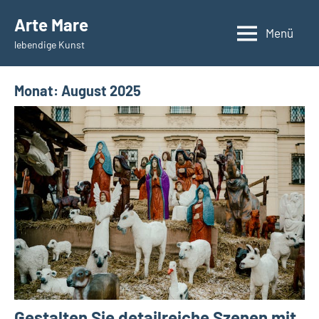
Zum
Arte Mare
Inhalt
Menü
lebendige Kunst
springen
Monat:
August 2025
Gestalten Sie detailreiche Szenen mit