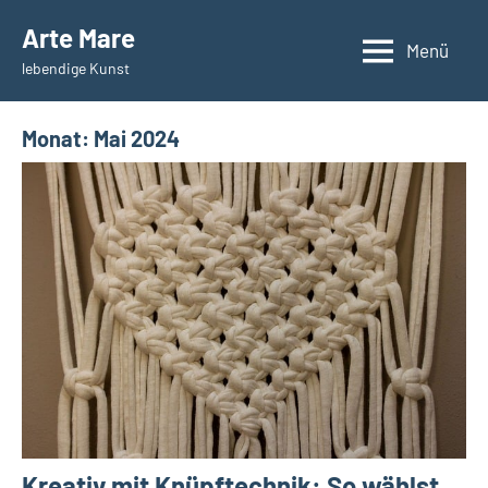
Zum
Arte Mare
Inhalt
Menü
lebendige Kunst
springen
Monat:
Mai 2024
Kreativ mit Knüpftechnik: So wählst