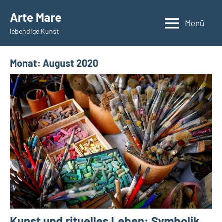
Zum
Arte Mare
Inhalt
Menü
lebendige Kunst
springen
Monat:
August 2020
Kunst und rituelles Leben: Symbolik