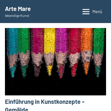
Zum
Arte Mare
Inhalt
Menü
lebendige Kunst
springen
Einführung in Kunstkonzepte –
Gemälde