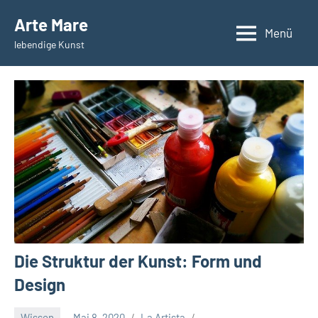
Zum
Arte Mare
Inhalt
Menü
lebendige Kunst
springen
Die Struktur der Kunst: Form und
Design
Wissen
Mai 8, 2020
La Artista