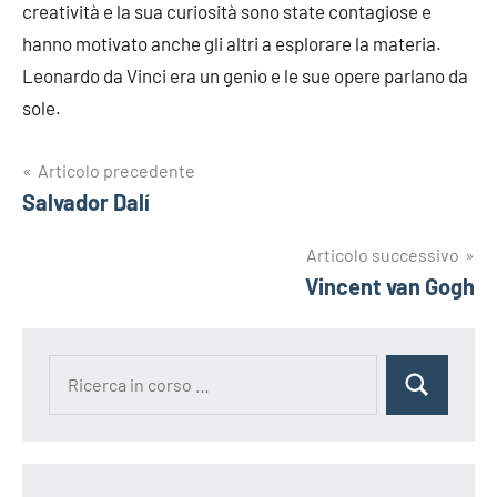
creatività e la sua curiosità sono state contagiose e
hanno motivato anche gli altri a esplorare la materia.
Leonardo da Vinci era un genio e le sue opere parlano da
sole.
Navigazione
Articolo precedente
Salvador Dalí
articoli
Articolo successivo
Vincent van Gogh
Ricerca
Cerca
per: