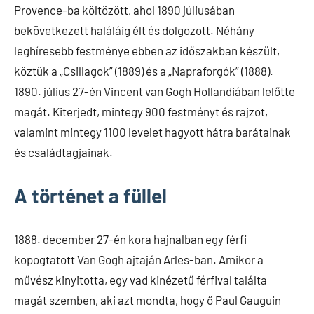
Provence-ba költözött, ahol 1890 júliusában
bekövetkezett haláláig élt és dolgozott. Néhány
leghíresebb festménye ebben az időszakban készült,
köztük a „Csillagok” (1889) és a „Napraforgók” (1888).
1890. július 27-én Vincent van Gogh Hollandiában lelőtte
magát. Kiterjedt, mintegy 900 festményt és rajzot,
valamint mintegy 1100 levelet hagyott hátra barátainak
és családtagjainak.
A történet a füllel
1888. december 27-én kora hajnalban egy férfi
kopogtatott Van Gogh ajtaján Arles-ban. Amikor a
művész kinyitotta, egy vad kinézetű férfival találta
magát szemben, aki azt mondta, hogy ő Paul Gauguin