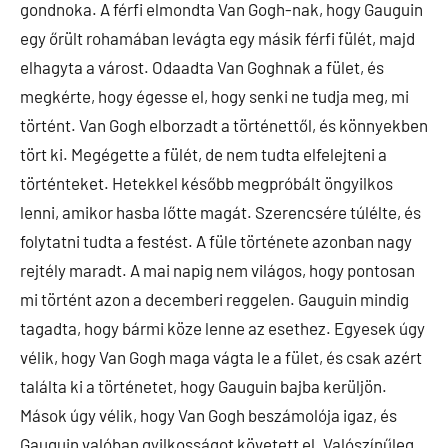
gondnoka. A férfi elmondta Van Gogh-nak, hogy Gauguin
egy őrült rohamában levágta egy másik férfi fülét, majd
elhagyta a várost. Odaadta Van Goghnak a fület, és
megkérte, hogy égesse el, hogy senki ne tudja meg, mi
történt. Van Gogh elborzadt a történettől, és könnyekben
tört ki. Megégette a fülét, de nem tudta elfelejteni a
történteket. Hetekkel később megpróbált öngyilkos
lenni, amikor hasba lőtte magát. Szerencsére túlélte, és
folytatni tudta a festést. A füle története azonban nagy
rejtély maradt. A mai napig nem világos, hogy pontosan
mi történt azon a decemberi reggelen. Gauguin mindig
tagadta, hogy bármi köze lenne az esethez. Egyesek úgy
vélik, hogy Van Gogh maga vágta le a fület, és csak azért
találta ki a történetet, hogy Gauguin bajba kerüljön.
Mások úgy vélik, hogy Van Gogh beszámolója igaz, és
Gauguin valóban gyilkosságot követett el. Valószínűleg