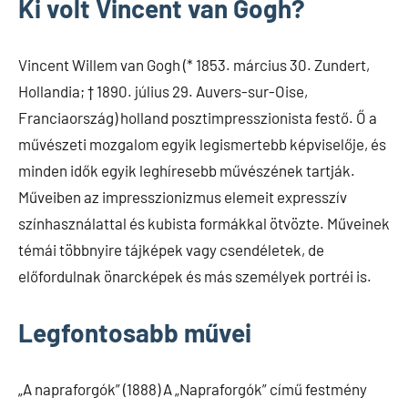
Ki volt Vincent van Gogh?
Vincent Willem van Gogh (* 1853. március 30. Zundert,
Hollandia; † 1890. július 29. Auvers-sur-Oise,
Franciaország) holland posztimpresszionista festő. Ő a
művészeti mozgalom egyik legismertebb képviselője, és
minden idők egyik leghíresebb művészének tartják.
Műveiben az impresszionizmus elemeit expresszív
színhasználattal és kubista formákkal ötvözte. Műveinek
témái többnyire tájképek vagy csendéletek, de
előfordulnak önarcképek és más személyek portréi is.
Legfontosabb művei
„A napraforgók” (1888) A „Napraforgók” című festmény