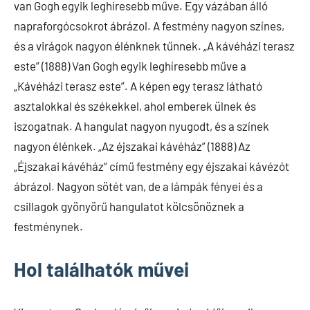
van Gogh egyik leghíresebb műve. Egy vázában álló
napraforgócsokrot ábrázol. A festmény nagyon színes,
és a virágok nagyon élénknek tűnnek. „A kávéházi terasz
este” (1888) Van Gogh egyik leghíresebb műve a
„Kávéházi terasz este”. A képen egy terasz látható
asztalokkal és székekkel, ahol emberek ülnek és
iszogatnak. A hangulat nagyon nyugodt, és a színek
nagyon élénkek. „Az éjszakai kávéház” (1888) Az
„Éjszakai kávéház” című festmény egy éjszakai kávézót
ábrázol. Nagyon sötét van, de a lámpák fényei és a
csillagok gyönyörű hangulatot kölcsönöznek a
festménynek.
Hol találhatók művei