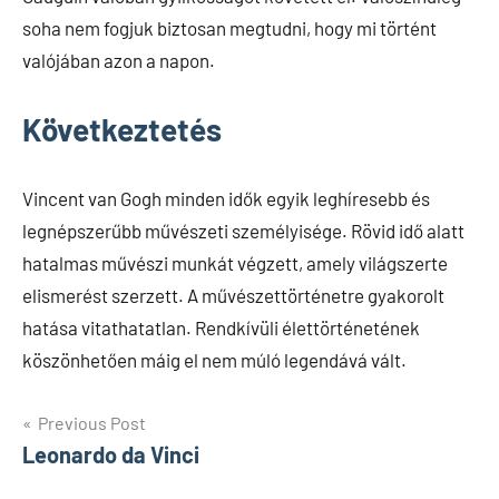
soha nem fogjuk biztosan megtudni, hogy mi történt
valójában azon a napon.
Következtetés
Vincent van Gogh minden idők egyik leghíresebb és
legnépszerűbb művészeti személyisége. Rövid idő alatt
hatalmas művészi munkát végzett, amely világszerte
elismerést szerzett. A művészettörténetre gyakorolt
hatása vitathatatlan. Rendkívüli élettörténetének
köszönhetően máig el nem múló legendává vált.
Bejegyzés
Previous Post
Leonardo da Vinci
navigáció