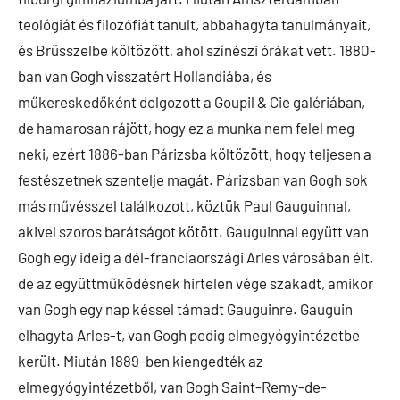
teológiát és filozófiát tanult, abbahagyta tanulmányait,
és Brüsszelbe költözött, ahol színészi órákat vett. 1880-
ban van Gogh visszatért Hollandiába, és
műkereskedőként dolgozott a Goupil & Cie galériában,
de hamarosan rájött, hogy ez a munka nem felel meg
neki, ezért 1886-ban Párizsba költözött, hogy teljesen a
festészetnek szentelje magát. Párizsban van Gogh sok
más művésszel találkozott, köztük Paul Gauguinnal,
akivel szoros barátságot kötött. Gauguinnal együtt van
Gogh egy ideig a dél-franciaországi Arles városában élt,
de az együttműködésnek hirtelen vége szakadt, amikor
van Gogh egy nap késsel támadt Gauguinre. Gauguin
elhagyta Arles-t, van Gogh pedig elmegyógyintézetbe
került. Miután 1889-ben kiengedték az
elmegyógyintézetből, van Gogh Saint-Remy-de-