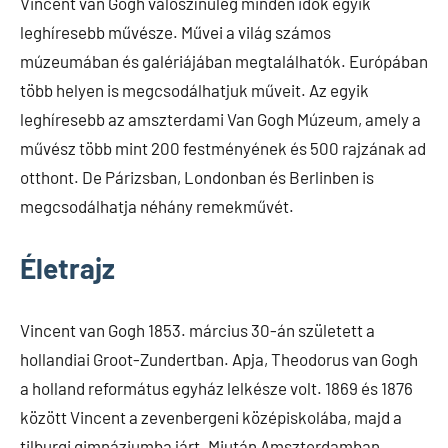
Vincent van Gogh valószínűleg minden idők egyik
leghíresebb művésze. Művei a világ számos
múzeumában és galériájában megtalálhatók. Európában
több helyen is megcsodálhatjuk műveit. Az egyik
leghíresebb az amszterdami Van Gogh Múzeum, amely a
művész több mint 200 festményének és 500 rajzának ad
otthont. De Párizsban, Londonban és Berlinben is
megcsodálhatja néhány remekművét.
Életrajz
Vincent van Gogh 1853. március 30-án született a
hollandiai Groot-Zundertban. Apja, Theodorus van Gogh
a holland református egyház lelkésze volt. 1869 és 1876
között Vincent a zevenbergeni középiskolába, majd a
tilburgi gimnáziumba járt. Miután Amszterdamban